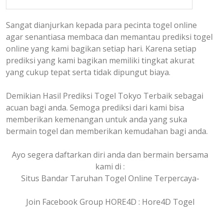
Sangat dianjurkan kepada para pecinta togel online
agar senantiasa membaca dan memantau prediksi togel
online yang kami bagikan setiap hari. Karena setiap
prediksi yang kami bagikan memiliki tingkat akurat
yang cukup tepat serta tidak dipungut biaya.
Demikian Hasil Prediksi Togel Tokyo Terbaik sebagai
acuan bagi anda. Semoga prediksi dari kami bisa
memberikan kemenangan untuk anda yang suka
bermain togel dan memberikan kemudahan bagi anda.
Ayo segera daftarkan diri anda dan bermain bersama
kami di :
Situs Bandar Taruhan Togel Online Terpercaya-
Join Facebook Group HORE4D : Hore4D Togel