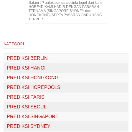
Salam JP untuk semua pecinta togel dari kami
HORE4D KAMI HADIR DENGAN PASARAN
TERNAMA (SINGAPORE,SYDNEY dan
HONGKONG) SERTA PASARAN BARU YANG
TERPER...
KATEGORI
PREDIKSI BERLIN
PREDIKSI HANOI
PREDIKSI HONGKONG
PREDIKSI HOREPOOLS
PREDIKSI PARIS
PREDIKSI SEOUL
PREDIKSI SINGAPORE
PREDIKSI SYDNEY