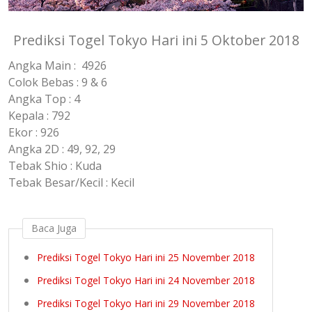
Prediksi Togel Tokyo Hari ini 5 Oktober 2018
Angka Main : 4926
Colok Bebas : 9 & 6
Angka Top : 4
Kepala : 792
Ekor : 926
Angka 2D : 49, 92, 29
Tebak Shio : Kuda
Tebak Besar/Kecil : Kecil
Baca Juga
Prediksi Togel Tokyo Hari ini 25 November 2018
Prediksi Togel Tokyo Hari ini 24 November 2018
Prediksi Togel Tokyo Hari ini 29 November 2018