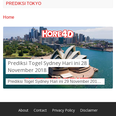
PREDIKSI TOKYO
Home
Prediksi Togel Sydney Hari ini 28
November 2018
Prediksi Togel Sydney Hari ini 29 November 2018 Angka Main : 0254 Colok Bebas : 2 & 4 Angka Top : 0 Kepala : 925 Ekor ...
About
Contact
Privacy Policy
Disclaimer