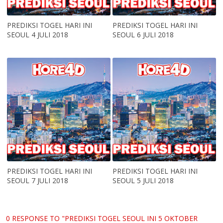
PREDIKSI TOGEL HARI INI
PREDIKSI TOGEL HARI INI
SEOUL 4 JULI 2018
SEOUL 6 JULI 2018
PREDIKSI TOGEL HARI INI
PREDIKSI TOGEL HARI INI
SEOUL 7 JULI 2018
SEOUL 5 JULI 2018
0 RESPONSE TO "PREDIKSI TOGEL SEOUL INI 5 OKTOBER