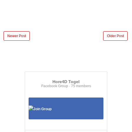
Newer Post
Older Post
Hore4D Togel
Facebook Group · 75 members
Join Group