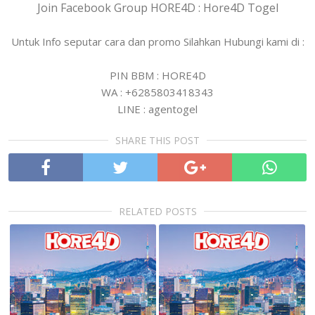
Join Facebook Group HORE4D : Hore4D Togel
Untuk Info seputar cara dan promo Silahkan Hubungi kami di :
PIN BBM : HORE4D
WA : +6285803418343
LINE : agentogel
SHARE THIS POST
RELATED POSTS