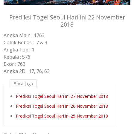
Prediksi Togel Seoul Hari ini 22 November
2018
Angka Main : 1763
Colok Bebas : 7 & 3
Angka Top : 1
Kepala : 576
Ekor : 763
Angka 2D : 17, 76, 63
Baca Juga
Prediksi Togel Seoul Hari ini 27 November 2018
Prediksi Togel Seoul Hari ini 26 November 2018
Prediksi Togel Seoul Hari ini 25 November 2018