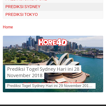
PREDIKSI SYDNEY
PREDIKSI TOKYO
Home
Prediksi Togel Sydney Hari ini 28
November 2018
Prediksi Togel Sydney Hari ini 29 November 2018 Angka Main : 0254 Colok Bebas : 2 & 4 Angka Top : 0 Kepala : 925 Ekor ...