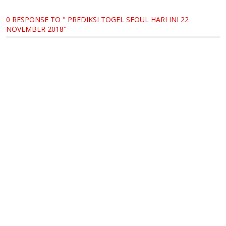
0 RESPONSE TO " PREDIKSI TOGEL SEOUL HARI INI 22
NOVEMBER 2018"