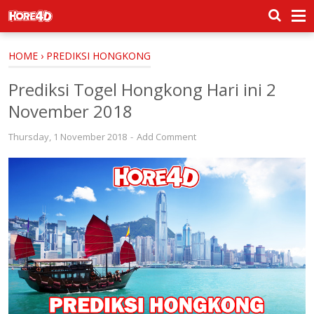
HOME
›
PREDIKSI HONGKONG
Prediksi Togel Hongkong Hari ini 2
November 2018
Thursday, 1 November 2018
Add Comment