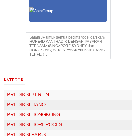
Join Group
Salam JP untuk semua pecinta togel dari kami
HORE4D KAMI HADIR DENGAN PASARAN
TERNAMA (SINGAPORE,SYDNEY dan
HONGKONG) SERTA PASARAN BARU YANG
TERPER...
KATEGORI
PREDIKSI BERLIN
PREDIKSI HANOI
PREDIKSI HONGKONG
PREDIKSI HOREPOOLS
PREDIKSI PARIS