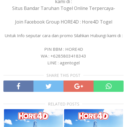
kami di :
Situs Bandar Taruhan Togel Online Terpercaya-
Join Facebook Group HORE4D : Hore4D Togel
Untuk Info seputar cara dan promo Silahkan Hubungi kami di :
PIN BBM : HORE4D
WA : +6285803418343
LINE : agentogel
SHARE THIS POST
RELATED POSTS