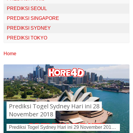
PREDIKSI SEOUL
PREDIKSI SINGAPORE
PREDIKSI SYDNEY
PREDIKSI TOKYO
Home
Prediksi Togel Sydney Hari ini 28
November 2018
Prediksi Togel Sydney Hari ini 29 November 2018 Angka Main : 0254 Colok Bebas : 2 & 4 Angka Top : 0 Kepala : 925 Ekor ...