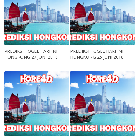
PREDIKSI TOGEL HARI INI
PREDIKSI TOGEL HARI INI
HONGKONG 27 JUNI 2018
HONGKONG 25 JUNI 2018