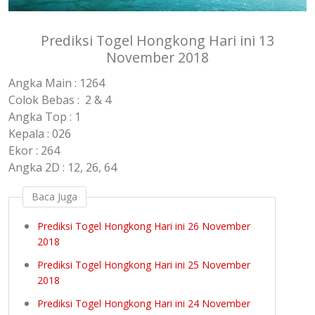
Prediksi Togel Hongkong Hari ini 13
November 2018
Angka Main : 1264
Colok Bebas : 2 & 4
Angka Top : 1
Kepala : 026
Ekor : 264
Angka 2D : 12, 26, 64
Baca Juga
Prediksi Togel Hongkong Hari ini 26 November
2018
Prediksi Togel Hongkong Hari ini 25 November
2018
Prediksi Togel Hongkong Hari ini 24 November