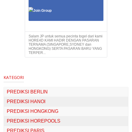
Join Group
Salam JP untuk semua pecinta togel dari kami
HORE4D KAMI HADIR DENGAN PASARAN
TERNAMA (SINGAPORE,SYDNEY dan
HONGKONG) SERTA PASARAN BARU YANG
TERPER...
KATEGORI
PREDIKSI BERLIN
PREDIKSI HANOI
PREDIKSI HONGKONG
PREDIKSI HOREPOOLS
PREDIKSI PARIS