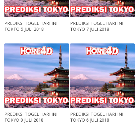
PREDIKSI TOGEL HARI INI
PREDIKSI TOGEL HARI INI
TOKTO 5 JULI 2018
TOKYO 7 JULI 2018
PREDIKSI TOGEL HARI INI
PREDIKSI TOGEL HARI INI
TOKYO 8 JULI 2018
TOKYO 6 JULI 2018