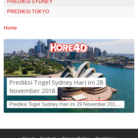
PREDIKSI SYDNEY
PREDIKSI TOKYO
Home
Prediksi Togel Sydney Hari ini 28
November 2018
Prediksi Togel Sydney Hari ini 29 November 2018 Angka Main : 0254 Colok Bebas : 2 & 4 Angka Top : 0 Kepala : 925 Ekor ...