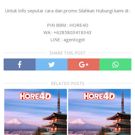
Untuk Info seputar cara dan promo Silahkan Hubungi kami di :
PIN BBM : HORE4D
WA : +6285803418343
LINE : agentogel
SHARE THIS POST
RELATED POSTS