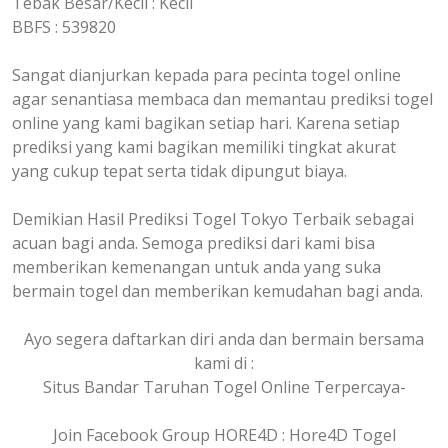
Tebak Besar/Kecil : Kecil
BBFS : 539820
Sangat dianjurkan kepada para pecinta togel online
agar senantiasa membaca dan memantau prediksi togel
online yang kami bagikan setiap hari. Karena setiap
prediksi yang kami bagikan memiliki tingkat akurat
yang cukup tepat serta tidak dipungut biaya.
Demikian Hasil Prediksi Togel Tokyo Terbaik sebagai
acuan bagi anda. Semoga prediksi dari kami bisa
memberikan kemenangan untuk anda yang suka
bermain togel dan memberikan kemudahan bagi anda.
Ayo segera daftarkan diri anda dan bermain bersama
kami di :
Situs Bandar Taruhan Togel Online Terpercaya-
Join Facebook Group HORE4D : Hore4D Togel