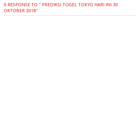
0 RESPONSE TO " PREDIKSI TOGEL TOKYO HARI INI 30
OKTOBER 2018"