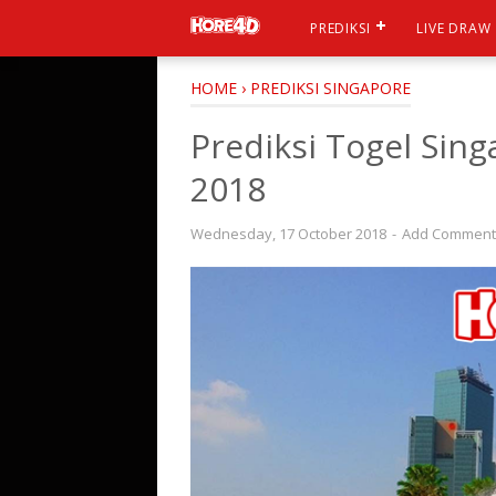
PREDIKSI
LIVE DRAW
HOME
›
PREDIKSI SINGAPORE
Prediksi Togel Sing
2018
Wednesday, 17 October 2018
Add Comment