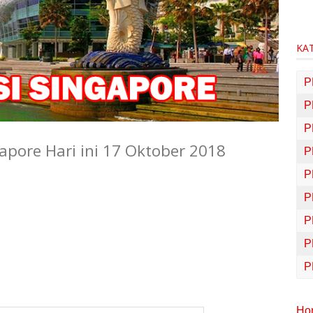
KA
P
P
P
gapore Hari ini 17 Oktober 2018
P
P
P
P
P
P
Ho