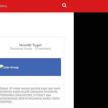
ERRAL
Hore4D Togel
Facebook Group · 75 members
Join Group
Salam JP untuk semua pecinta togel dari kami
HORE4D KAMI HADIR DENGAN PASARAN
TERNAMA (SINGAPORE,SYDNEY dan
HONGKONG) SERTA PASARAN BARU YANG
TERPER...