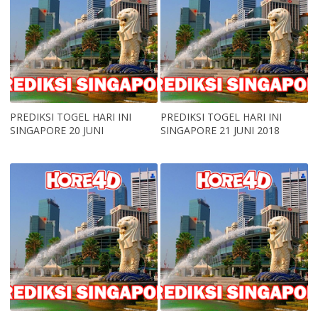
PREDIKSI TOGEL HARI INI
PREDIKSI TOGEL HARI INI
SINGAPORE 20 JUNI
SINGAPORE 21 JUNI 2018