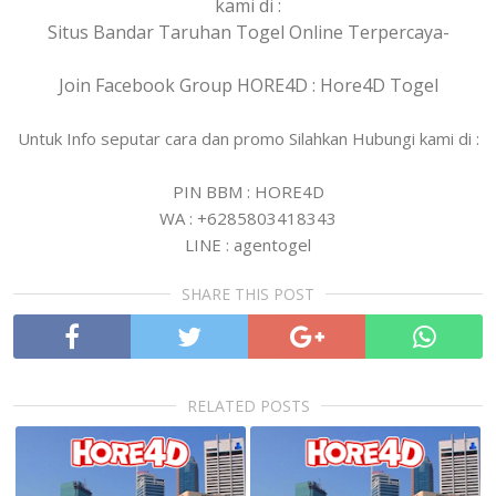
kami di :
Situs Bandar Taruhan Togel Online Terpercaya-
Join Facebook Group HORE4D : Hore4D Togel
Untuk Info seputar cara dan promo Silahkan Hubungi kami di :
PIN BBM : HORE4D
WA : +6285803418343
LINE : agentogel
SHARE THIS POST
RELATED POSTS