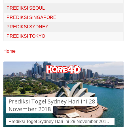
PREDIKSI SEOUL
PREDIKSI SINGAPORE
PREDIKSI SYDNEY
PREDIKSI TOKYO
Home
Prediksi Togel Sydney Hari ini 28
November 2018
Prediksi Togel Sydney Hari ini 29 November 2018 Angka Main : 0254 Colok Bebas : 2 & 4 Angka Top : 0 Kepala : 925 Ekor ...