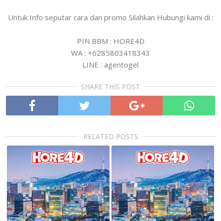
Untuk Info seputar cara dan promo Silahkan Hubungi kami di :
PIN BBM : HORE4D
WA : +6285803418343
LINE : agentogel
SHARE THIS POST
RELATED POSTS