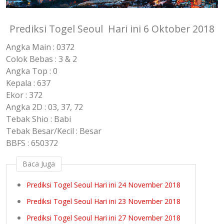
Prediksi Togel Seoul Hari ini 6 Oktober 2018
Angka Main : 0372
Colok Bebas : 3 & 2
Angka Top : 0
Kepala : 637
Ekor : 372
Angka 2D : 03, 37, 72
Tebak Shio : Babi
Tebak Besar/Kecil : Besar
BBFS : 650372
Baca Juga
Prediksi Togel Seoul Hari ini 24 November 2018
Prediksi Togel Seoul Hari ini 23 November 2018
Prediksi Togel Seoul Hari ini 27 November 2018