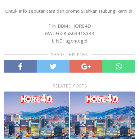
Untuk Info seputar cara dan promo Silahkan Hubungi kami di :
PIN BBM : HORE4D
WA : +6285803418343
LINE : agentogel
SHARE THIS POST
RELATED POSTS