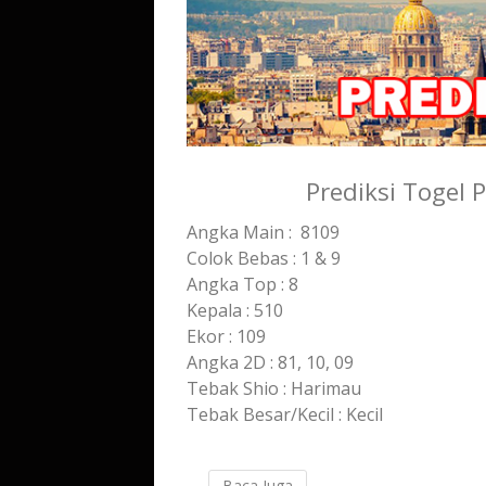
Prediksi Togel P
Angka Main : 8109
Colok Bebas : 1 & 9
Angka Top : 8
Kepala : 510
Ekor : 109
Angka 2D : 81, 10, 09
Tebak Shio : Harimau
Tebak Besar/Kecil : Kecil
Baca Juga