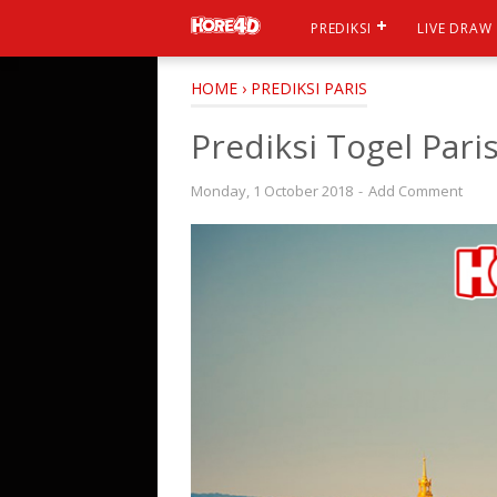
PREDIKSI
LIVE DRAW
HOME
›
PREDIKSI PARIS
Prediksi Togel Pari
Monday, 1 October 2018
Add Comment