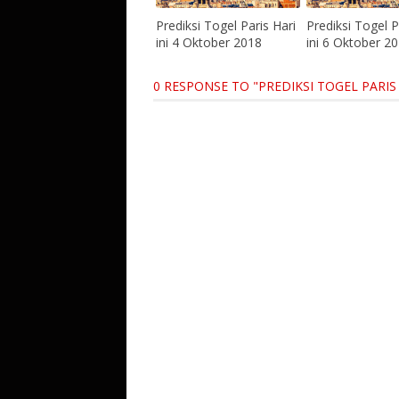
Prediksi Togel Paris Hari
Prediksi Togel P
ini 4 Oktober 2018
ini 6 Oktober 2
0 RESPONSE TO "PREDIKSI TOGEL PARIS 