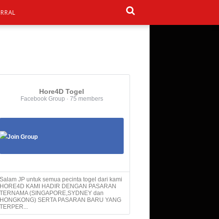
ERRAL
Hore4D Togel
Facebook Group · 75 members
Join Group
Salam JP untuk semua pecinta togel dari kami
HORE4D KAMI HADIR DENGAN PASARAN
TERNAMA (SINGAPORE,SYDNEY dan
HONGKONG) SERTA PASARAN BARU YANG
TERPER...