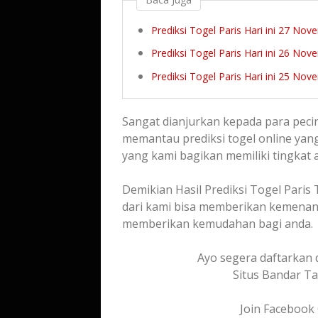
Prediksi Togel Paris Hari ini 27 No
Prediksi Togel Paris Hari ini 26 No
Prediksi Togel Paris Hari ini 25 No
Sangat dianjurkan kepada para peci
memantau prediksi togel online yang 
yang kami bagikan memiliki tingkat a
Demikian Hasil Prediksi Togel Paris
dari kami bisa memberikan kemenan
memberikan kemudahan bagi anda.
Ayo segera daftarkan d
Situs Bandar T
Join Facebook