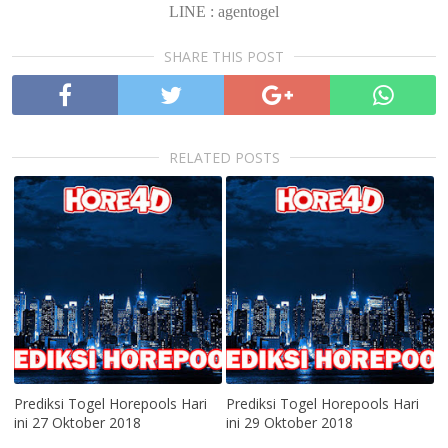
LINE : agentogel
SHARE THIS POST
RELATED POSTS
Prediksi Togel Horepools Hari
Prediksi Togel Horepools Hari
ini 27 Oktober 2018
ini 29 Oktober 2018