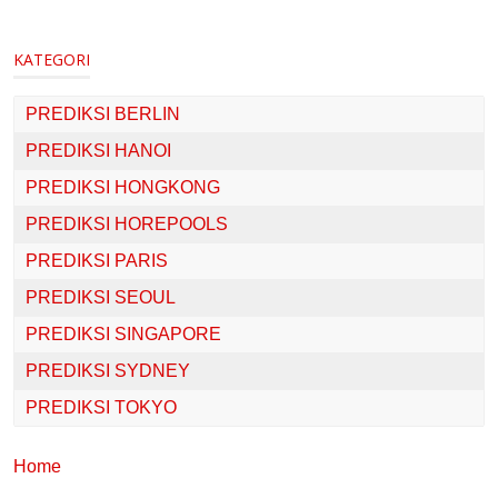
KATEGORI
PREDIKSI BERLIN
PREDIKSI HANOI
PREDIKSI HONGKONG
PREDIKSI HOREPOOLS
PREDIKSI PARIS
PREDIKSI SEOUL
PREDIKSI SINGAPORE
PREDIKSI SYDNEY
PREDIKSI TOKYO
Home