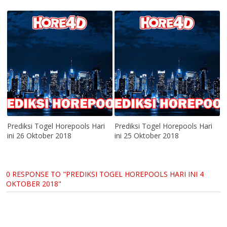
Prediksi Togel Horepools Hari
Prediksi Togel Horepools Hari
ini 26 Oktober 2018
ini 25 Oktober 2018
0 RESPONSE TO "PREDIKSI TOGEL HOREPOOLS HARI INI 4
OKTOBER 2018"