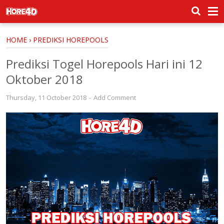
HOME
›
PREDIKSI HOREPOOLS
Prediksi Togel Horepools Hari ini 12
Oktober 2018
Thursday, 11 October 2018
Add Comment