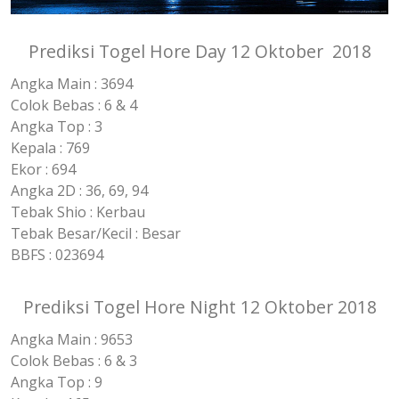
Prediksi Togel Hore Day 12 Oktober 2018
Angka Main : 3694
Colok Bebas : 6 & 4
Angka Top : 3
Kepala : 769
Ekor : 694
Angka 2D : 36, 69, 94
Tebak Shio : Kerbau
Tebak Besar/Kecil : Besar
BBFS : 023694
Prediksi Togel Hore Night 12 Oktober 2018
Angka Main : 9653
Colok Bebas : 6 & 3
Angka Top : 9