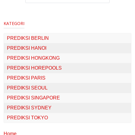
KATEGORI
PREDIKSI BERLIN
PREDIKSI HANOI
PREDIKSI HONGKONG
PREDIKSI HOREPOOLS
PREDIKSI PARIS
PREDIKSI SEOUL
PREDIKSI SINGAPORE
PREDIKSI SYDNEY
PREDIKSI TOKYO
Home