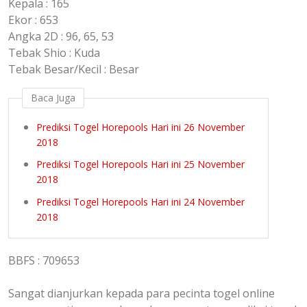
Kepala : 165
Ekor : 653
Angka 2D : 96, 65, 53
Tebak Shio : Kuda
Tebak Besar/Kecil : Besar
Baca Juga
Prediksi Togel Horepools Hari ini 26 November
2018
Prediksi Togel Horepools Hari ini 25 November
2018
Prediksi Togel Horepools Hari ini 24 November
2018
BBFS : 709653
Sangat dianjurkan kepada para pecinta togel online