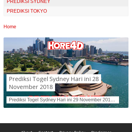
PREDIKSI SYDNEY
PREDIKSI TOKYO
Home
Prediksi Togel Sydney Hari ini 28
November 2018
Prediksi Togel Sydney Hari ini 29 November 2018 Angka Main : 0254 Colok Bebas : 2 & 4 Angka Top : 0 Kepala : 925 Ekor ...