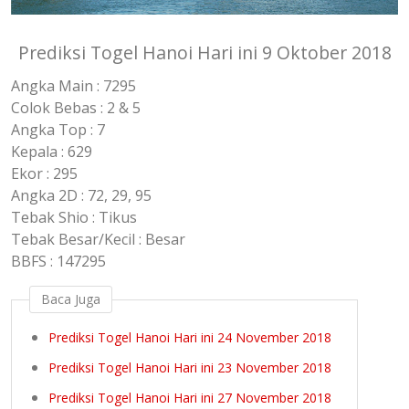
Prediksi Togel Hanoi Hari ini 9 Oktober 2018
Angka Main : 7295
Colok Bebas : 2 & 5
Angka Top : 7
Kepala : 629
Ekor : 295
Angka 2D : 72, 29, 95
Tebak Shio : Tikus
Tebak Besar/Kecil : Besar
BBFS : 147295
Baca Juga
Prediksi Togel Hanoi Hari ini 24 November 2018
Prediksi Togel Hanoi Hari ini 23 November 2018
Prediksi Togel Hanoi Hari ini 27 November 2018