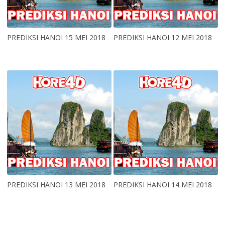
PREDIKSI HANOI 15 MEI 2018
PREDIKSI HANOI 12 MEI 2018
PREDIKSI HANOI 13 MEI 2018
PREDIKSI HANOI 14 MEI 2018