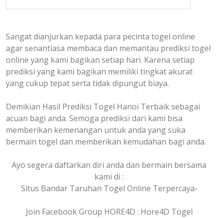
Sangat dianjurkan kepada para pecinta togel online
agar senantiasa membaca dan memantau prediksi togel
online yang kami bagikan setiap hari. Karena setiap
prediksi yang kami bagikan memiliki tingkat akurat
yang cukup tepat serta tidak dipungut biaya.
Demikian Hasil Prediksi Togel Hanoi Terbaik sebagai
acuan bagi anda. Semoga prediksi dari kami bisa
memberikan kemenangan untuk anda yang suka
bermain togel dan memberikan kemudahan bagi anda.
Ayo segera daftarkan diri anda dan bermain bersama
kami di :
Situs Bandar Taruhan Togel Online Terpercaya-
Join Facebook Group HORE4D : Hore4D Togel