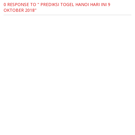
0 RESPONSE TO " PREDIKSI TOGEL HANOI HARI INI 9
OKTOBER 2018"