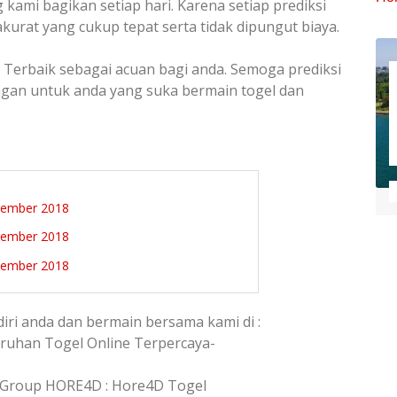
kami bagikan setiap hari. Karena setiap prediksi
kurat yang cukup tepat serta tidak dipungut biaya.
 Terbaik sebagai acuan bagi anda. Semoga prediksi
gan untuk anda yang suka bermain togel dan
ovember 2018
ovember 2018
ovember 2018
iri anda dan bermain bersama kami di :
aruhan Togel Online Terpercaya-
 Group HORE4D : Hore4D Togel