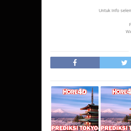
Untuk Info selen
WA