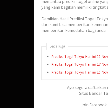
memantau prediksi togel online yang 
yang kami bagikan memiliki tingkat a
Demikian Hasil Prediksi Togel Tokyo
dari kami bisa memberikan kemenan
memberikan kemudahan bagi anda.
Baca Juga
Prediksi Togel Tokyo Hari ini 29 N
Prediksi Togel Tokyo Hari ini 27 N
Prediksi Togel Tokyo Hari ini 26 N
Ayo segera daftarkan d
Situs Bandar T
Join Facebook