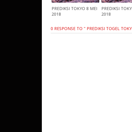
PREDIKSI TOKYO 8 MEI
PREDIKSI TOKY
2018
2018
0 RESPONSE TO " PREDIKSI TOGEL TOKY