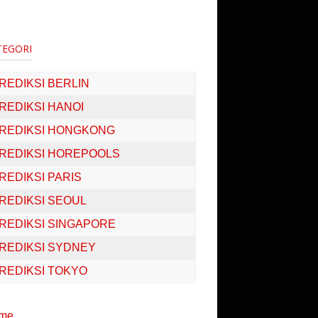
TEGORI
REDIKSI BERLIN
REDIKSI HANOI
REDIKSI HONGKONG
REDIKSI HOREPOOLS
REDIKSI PARIS
REDIKSI SEOUL
REDIKSI SINGAPORE
REDIKSI SYDNEY
REDIKSI TOKYO
me