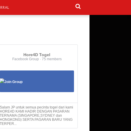
ERRAL
Hore4D Togel
Facebook Group · 75 members
Join Group
Salam JP untuk semua pecinta togel dari kami
HORE4D KAMI HADIR DENGAN PASARAN
TERNAMA (SINGAPORE,SYDNEY dan
HONGKONG) SERTA PASARAN BARU YANG
TERPER...