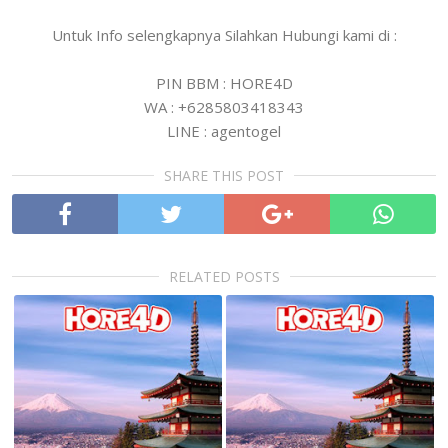
Untuk Info selengkapnya Silahkan Hubungi kami di :
PIN BBM : HORE4D
WA : +6285803418343
LINE : agentogel
SHARE THIS POST
RELATED POSTS