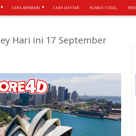
CARA BERMAIN
CARA DAFTAR
RUMUS TOGEL
REF
ney Hari ini 17 September