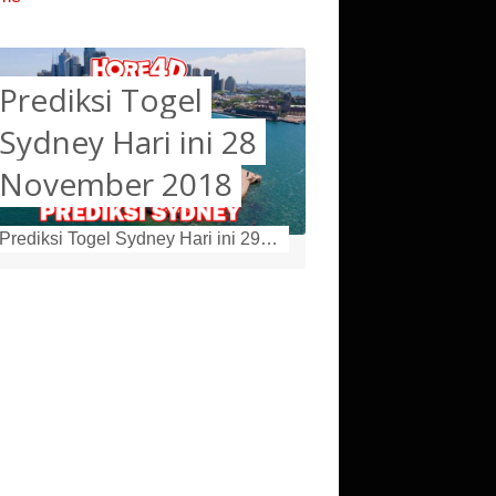
Prediksi Togel
Sydney Hari ini 28
November 2018
Prediksi Togel Sydney Hari ini 29 November 2018 Angka Main : 0254 Colok Bebas : 2 & 4 Angka Top : 0 Kepala : 925 Ekor ...