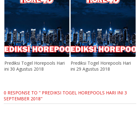
Prediksi Togel Horepools Hari
Prediksi Togel Horepools Hari
ini 30 Agustus 2018
ini 29 Agustus 2018
0 RESPONSE TO " PREDIKSI TOGEL HOREPOOLS HARI INI 3
SEPTEMBER 2018"