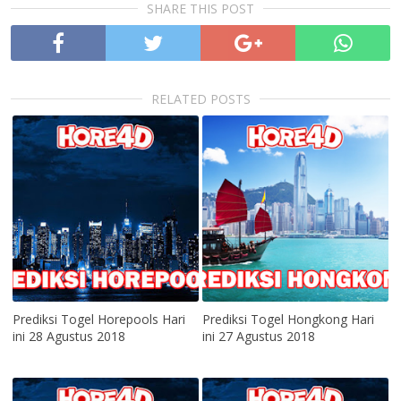
SHARE THIS POST
RELATED POSTS
Prediksi Togel Horepools Hari
Prediksi Togel Hongkong Hari
ini 28 Agustus 2018
ini 27 Agustus 2018