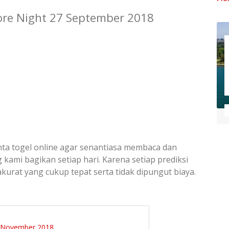
Hore Night 27 September 2018
nta togel online agar senantiasa membaca dan
kami bagikan setiap hari. Karena setiap prediksi
kurat yang cukup tepat serta tidak dipungut biaya.
27 November 2018