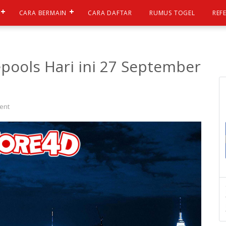
CARA BERMAIN
CARA DAFTAR
RUMUS TOGEL
REF
epools Hari ini 27 September
ent