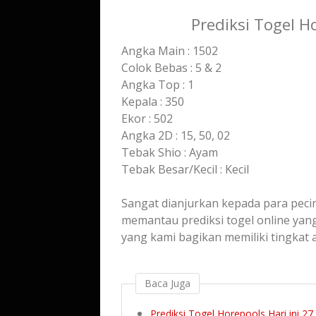
Prediksi Togel 
Angka Main : 1502
Colok Bebas : 5 & 2
Angka Top : 1
Kepala : 350
Ekor : 502
Angka 2D : 15, 50, 02
Tebak Shio : Ayam
Tebak Besar/Kecil : Kecil
Sangat dianjurkan kepada para peci
memantau prediksi togel online yang 
yang kami bagikan memiliki tingkat a
Baca Juga
Prediksi Togel Horepools Hari ini 