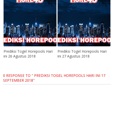
Prediksi Togel Horepools Hari
Prediksi Togel Horepools Hari
ini 26 Agustus 2018
ini 27 Agustus 2018
0 RESPONSE TO " PREDIKSI TOGEL HOREPOOLS HARI INI 17
SEPTEMBER 2018"