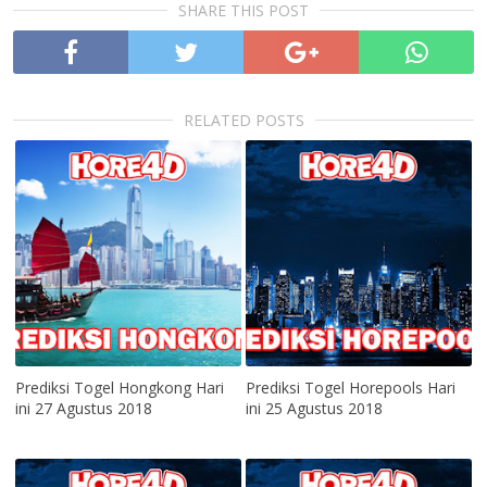
SHARE THIS POST
RELATED POSTS
Prediksi Togel Hongkong Hari
Prediksi Togel Horepools Hari
ini 27 Agustus 2018
ini 25 Agustus 2018