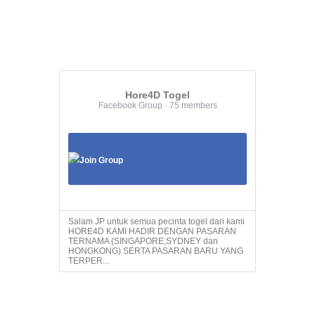
Hore4D Togel
Facebook Group · 75 members
Join Group
Salam JP untuk semua pecinta togel dari kami
HORE4D KAMI HADIR DENGAN PASARAN
TERNAMA (SINGAPORE,SYDNEY dan
HONGKONG) SERTA PASARAN BARU YANG
TERPER...