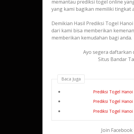
memantau prediksi togel online yang 
yang kami bagikan memiliki tingkat a
Demikian Hasil Prediksi Togel Hanoi
dari kami bisa memberikan kemenan
memberikan kemudahan bagi anda.
Ayo segera daftarkan d
Situs Bandar T
Baca Juga
Prediksi Togel Hanoi
Prediksi Togel Hanoi
Prediksi Togel Hanoi
Join Facebook