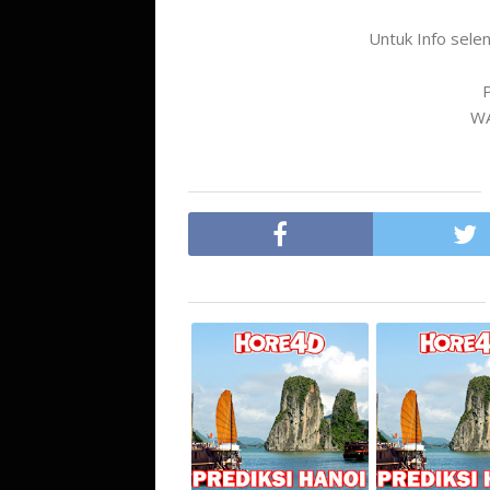
Untuk Info selen
WA