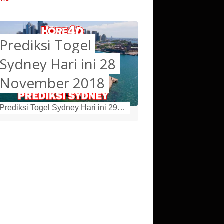
Prediksi Togel
Sydney Hari ini 28
November 2018
Prediksi Togel Sydney Hari ini 29 November 2018 Angka Main : 0254 Colok Bebas : 2 & 4 Angka Top : 0 Kepala : 925 Ekor ...