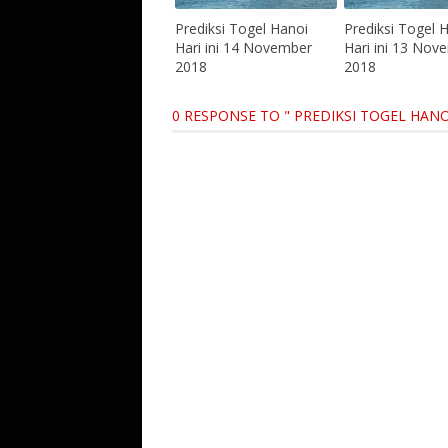
Prediksi Togel Hanoi
Prediksi Togel 
Hari ini 14 November
Hari ini 13 Nov
2018
2018
0 RESPONSE TO " PREDIKSI TOGEL HANOI