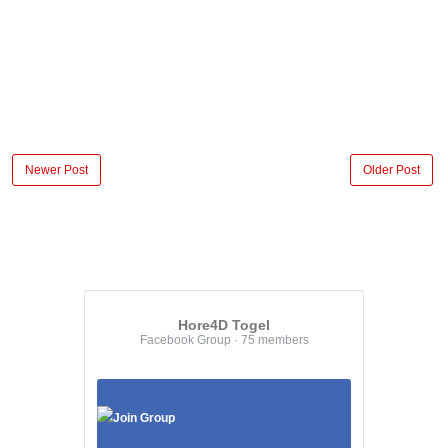
Newer Post
Older Post
Hore4D Togel
Facebook Group · 75 members
Join Group