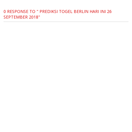
0 RESPONSE TO " PREDIKSI TOGEL BERLIN HARI INI 26
SEPTEMBER 2018"