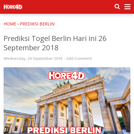
HOME
›
PREDIKSI BERLIN
Prediksi Togel Berlin Hari ini 26
September 2018
Wednesday, 26 September 2018
Add Comment