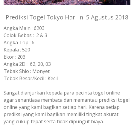
Prediksi Togel Tokyo Hari ini 5 Agustus 2018
Angka Main : 6203
Colok Bebas : 2 & 3
Angka Top : 6
Kepala : 520
Ekor : 203
Angka 2D : 62, 20, 03
Tebak Shio : Monyet
Tebak Besar/Kecil : Kecil
Sangat dianjurkan kepada para pecinta togel online
agar senantiasa membaca dan memantau prediksi togel
online yang kami bagikan setiap hari. Karena setiap
prediksi yang kami bagikan memiliki tingkat akurat
yang cukup tepat serta tidak dipungut biaya.