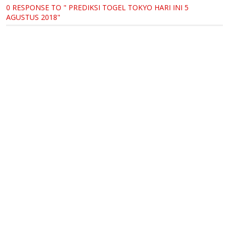
0 RESPONSE TO " PREDIKSI TOGEL TOKYO HARI INI 5
AGUSTUS 2018"