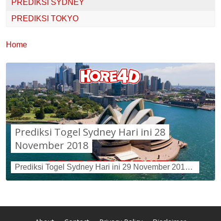
PREDIKSI SYDNEY
PREDIKSI TOKYO
Home
Prediksi Togel Sydney Hari ini 28
November 2018
Prediksi Togel Sydney Hari ini 29 November 2018 Angka Main : 0254 Colok Bebas : 2 & 4 Angka Top : 0 Kepala : 925 Ekor ...