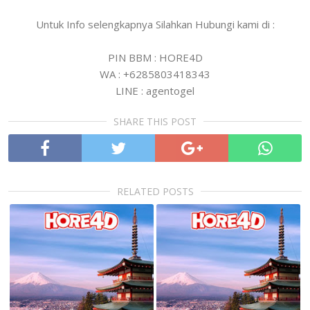
Untuk Info selengkapnya Silahkan Hubungi kami di :
PIN BBM : HORE4D
WA : +6285803418343
LINE : agentogel
SHARE THIS POST
RELATED POSTS