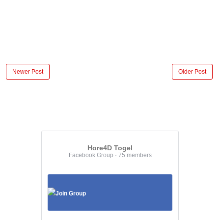
Newer Post
Older Post
Hore4D Togel
Facebook Group · 75 members
Join Group