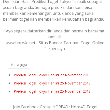
Demikian Hasil Prediksi Togel Tokyo Terbaik sebagai
acuan bagi anda. Semoga prediksi dari kami bisa
memberikan kemenangan untuk anda yang suka
bermain togel dan memberikan kemudahan bagi anda.
Ayo segera daftarkan diri anda dan bermain bersama
kami di :
www.hore4d.net - Situs Bandar Taruhan Togel Online
Terpercaya-
Baca Juga
Prediksi Togel Tokyo Hari ini 27 November 2018
Prediksi Togel Tokyo Hari ini 26 November 2018
Prediksi Togel Tokyo Hari ini 25 November 2018
Join Facebook Group HORE4D : Hore4D Togel