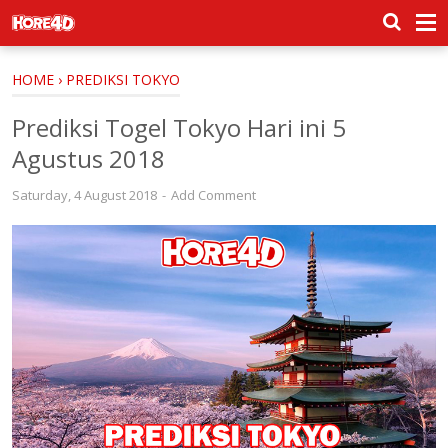
HOME
›
PREDIKSI TOKYO
Prediksi Togel Tokyo Hari ini 5
Agustus 2018
Saturday, 4 August 2018
Add Comment