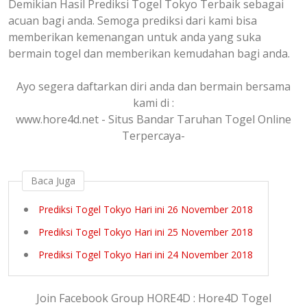
Demikian Hasil Prediksi Togel Tokyo Terbaik sebagai
acuan bagi anda. Semoga prediksi dari kami bisa
memberikan kemenangan untuk anda yang suka
bermain togel dan memberikan kemudahan bagi anda.
Ayo segera daftarkan diri anda dan bermain bersama
kami di :
www.hore4d.net - Situs Bandar Taruhan Togel Online
Terpercaya-
Baca Juga
Prediksi Togel Tokyo Hari ini 26 November 2018
Prediksi Togel Tokyo Hari ini 25 November 2018
Prediksi Togel Tokyo Hari ini 24 November 2018
Join Facebook Group HORE4D : Hore4D Togel