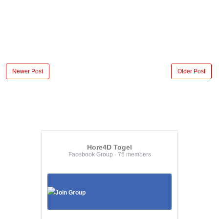
Newer Post
Older Post
Hore4D Togel
Facebook Group · 75 members
Join Group