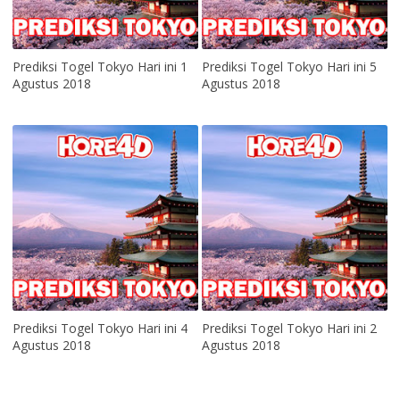
Prediksi Togel Tokyo Hari ini 1
Prediksi Togel Tokyo Hari ini 5
Agustus 2018
Agustus 2018
Prediksi Togel Tokyo Hari ini 4
Prediksi Togel Tokyo Hari ini 2
Agustus 2018
Agustus 2018