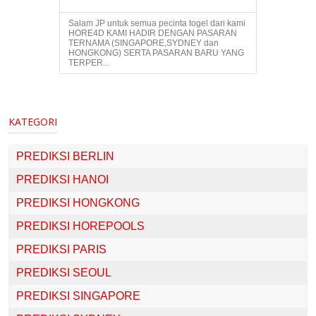
Salam JP untuk semua pecinta togel dari kami
HORE4D KAMI HADIR DENGAN PASARAN
TERNAMA (SINGAPORE,SYDNEY dan
HONGKONG) SERTA PASARAN BARU YANG
TERPER...
KATEGORI
PREDIKSI BERLIN
PREDIKSI HANOI
PREDIKSI HONGKONG
PREDIKSI HOREPOOLS
PREDIKSI PARIS
PREDIKSI SEOUL
PREDIKSI SINGAPORE