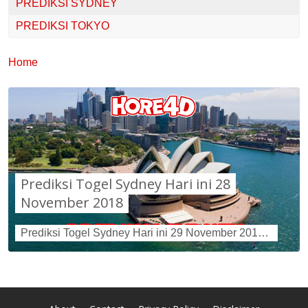
PREDIKSI SYDNEY
PREDIKSI TOKYO
Home
Prediksi Togel Sydney Hari ini 28
November 2018
Prediksi Togel Sydney Hari ini 29 November 2018 Angka Main : 0254 Colok Bebas : 2 & 4 Angka Top : 0 Kepala : 925 Ekor ...