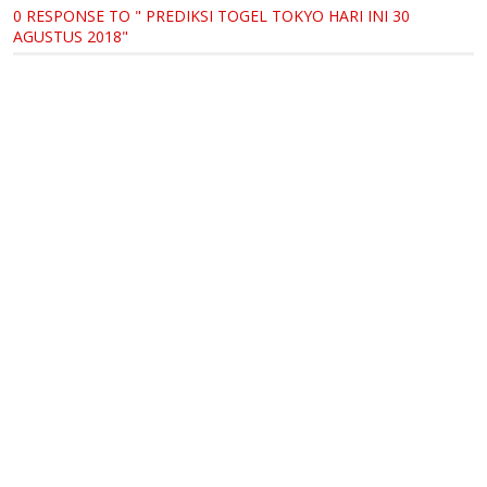
0 RESPONSE TO " PREDIKSI TOGEL TOKYO HARI INI 30
AGUSTUS 2018"