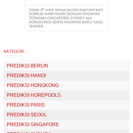
Salam JP untuk semua pecinta togel dari kami
HORE4D KAMI HADIR DENGAN PASARAN
TERNAMA (SINGAPORE,SYDNEY dan
HONGKONG) SERTA PASARAN BARU YANG
TERPER...
KATEGORI
PREDIKSI BERLIN
PREDIKSI HANOI
PREDIKSI HONGKONG
PREDIKSI HOREPOOLS
PREDIKSI PARIS
PREDIKSI SEOUL
PREDIKSI SINGAPORE