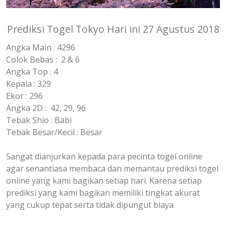
Prediksi Togel Tokyo Hari ini 27 Agustus 2018
Angka Main : 4296
Colok Bebas : 2 & 6
Angka Top : 4
Kepala : 329
Ekor : 296
Angka 2D : 42, 29, 96
Tebak Shio : Babi
Tebak Besar/Kecil : Besar
Sangat dianjurkan kepada para pecinta togel online
agar senantiasa membaca dan memantau prediksi togel
online yang kami bagikan setiap hari. Karena setiap
prediksi yang kami bagikan memiliki tingkat akurat
yang cukup tepat serta tidak dipungut biaya.