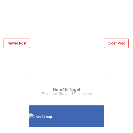
Newer Post
Older Post
Hore4D Togel
Facebook Group · 75 members
Join Group