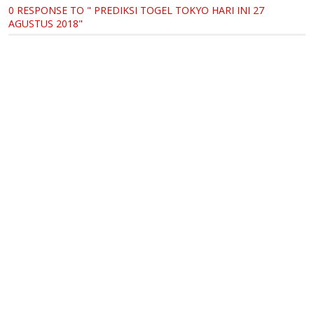
0 RESPONSE TO " PREDIKSI TOGEL TOKYO HARI INI 27
AGUSTUS 2018"