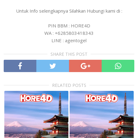
Untuk Info selengkapnya Silahkan Hubungi kami di :
PIN BBM : HORE4D
WA : +6285803418343
LINE : agentogel
SHARE THIS POST
RELATED POSTS