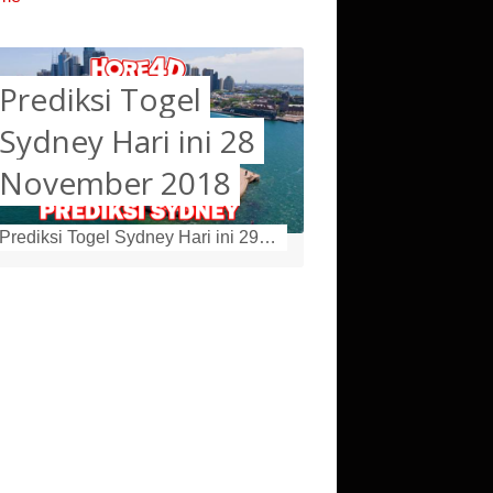
Prediksi Togel
Sydney Hari ini 28
November 2018
Prediksi Togel Sydney Hari ini 29 November 2018 Angka Main : 0254 Colok Bebas : 2 & 4 Angka Top : 0 Kepala : 925 Ekor ...