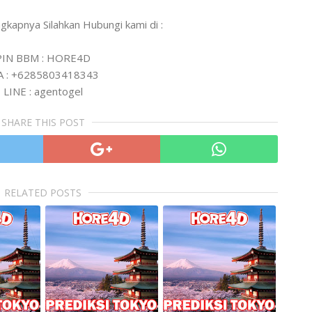
gkapnya Silahkan Hubungi kami di :
PIN BBM : HORE4D
 : +6285803418343
LINE : agentogel
SHARE THIS POST
RELATED POSTS