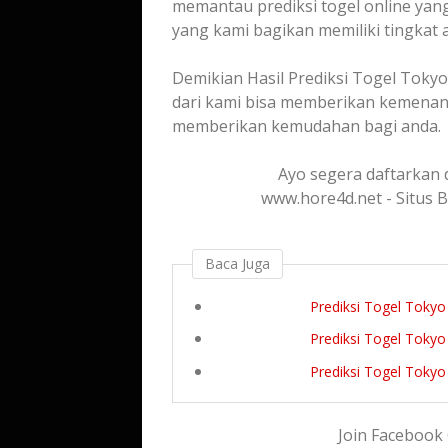
memantau prediksi togel online yang 
yang kami bagikan memiliki tingkat a
Demikian Hasil Prediksi Togel Tokyo
dari kami bisa memberikan kemenan
memberikan kemudahan bagi anda.
Ayo segera daftarkan d
www.hore4d.net - Situs 
Baca Juga
Prediksi Togel Tokyo
Prediksi Togel Tokyo
Prediksi Togel Tokyo
Join Facebook