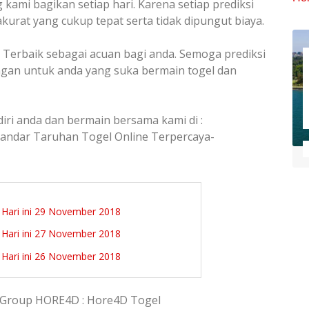
kami bagikan setiap hari. Karena setiap prediksi
kurat yang cukup tepat serta tidak dipungut biaya.
 Terbaik sebagai acuan bagi anda. Semoga prediksi
gan untuk anda yang suka bermain togel dan
iri anda dan bermain bersama kami di :
Bandar Taruhan Togel Online Terpercaya-
 Hari ini 29 November 2018
 Hari ini 27 November 2018
 Hari ini 26 November 2018
 Group HORE4D : Hore4D Togel