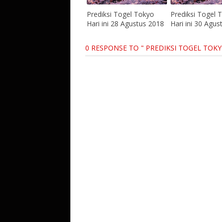
Prediksi Togel Tokyo
Prediksi Togel 
Hari ini 28 Agustus 2018
Hari ini 30 Agu
0 RESPONSE TO " PREDIKSI TOGEL TOKYO