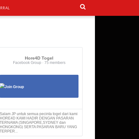
ERRAL
Hore4D Togel
Facebook Group · 75 members
Join Group
Salam JP untuk semua pecinta togel dari kami
HORE4D KAMI HADIR DENGAN PASARAN
TERNAMA (SINGAPORE,SYDNEY dan
HONGKONG) SERTA PASARAN BARU YANG
TERPER...