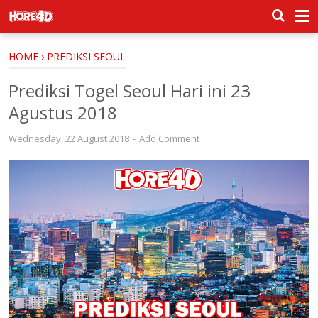
HOME
›
PREDIKSI SEOUL
Prediksi Togel Seoul Hari ini 23
Agustus 2018
Wednesday, 22 August 2018
Add Comment