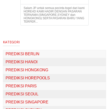
Salam JP untuk semua pecinta togel dari kami
HORE4D KAMI HADIR DENGAN PASARAN
TERNAMA (SINGAPORE,SYDNEY dan
HONGKONG) SERTA PASARAN BARU YANG
TERPER...
KATEGORI
PREDIKSI BERLIN
PREDIKSI HANOI
PREDIKSI HONGKONG
PREDIKSI HOREPOOLS
PREDIKSI PARIS
PREDIKSI SEOUL
PREDIKSI SINGAPORE