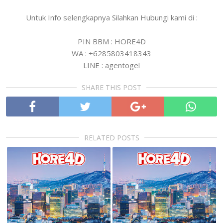
Untuk Info selengkapnya Silahkan Hubungi kami di :
PIN BBM : HORE4D
WA : +6285803418343
LINE : agentogel
SHARE THIS POST
RELATED POSTS