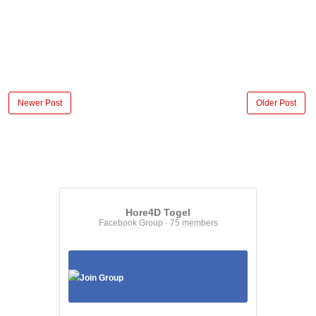
Newer Post
Older Post
Hore4D Togel
Facebook Group · 75 members
Join Group