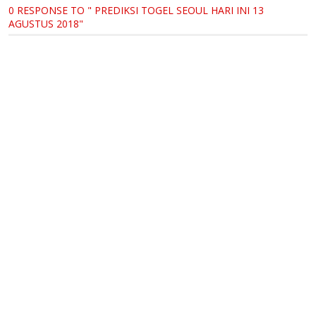
0 RESPONSE TO " PREDIKSI TOGEL SEOUL HARI INI 13
AGUSTUS 2018"