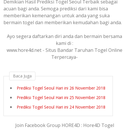
Demikian Hasil Prediksi Togel Seoul Terbaik sebagai
acuan bagi anda. Semoga prediksi dari kami bisa
memberikan kemenangan untuk anda yang suka
bermain togel dan memberikan kemudahan bagi anda.
Ayo segera daftarkan diri anda dan bermain bersama
kami di :
www.hore4d.net - Situs Bandar Taruhan Togel Online
Terpercaya-
Baca Juga
Prediksi Togel Seoul Hari ini 26 November 2018
Prediksi Togel Seoul Hari ini 25 November 2018
Prediksi Togel Seoul Hari ini 24 November 2018
Join Facebook Group HORE4D : Hore4D Togel