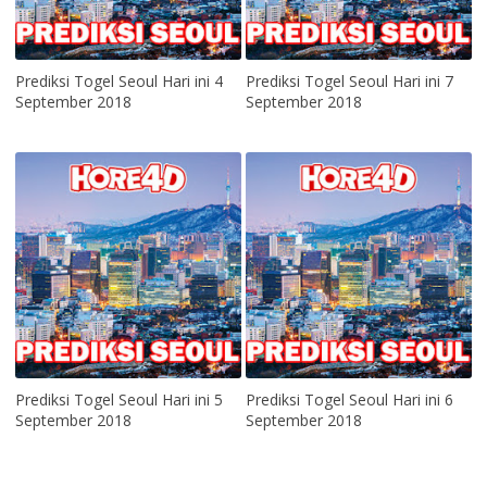
Prediksi Togel Seoul Hari ini 4
Prediksi Togel Seoul Hari ini 7
September 2018
September 2018
Prediksi Togel Seoul Hari ini 5
Prediksi Togel Seoul Hari ini 6
September 2018
September 2018