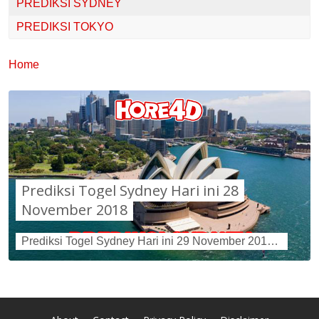
PREDIKSI SYDNEY
PREDIKSI TOKYO
Home
Prediksi Togel Sydney Hari ini 28
November 2018
Prediksi Togel Sydney Hari ini 29 November 2018 Angka Main : 0254 Colok Bebas : 2 & 4 Angka Top : 0 Kepala : 925 Ekor ...