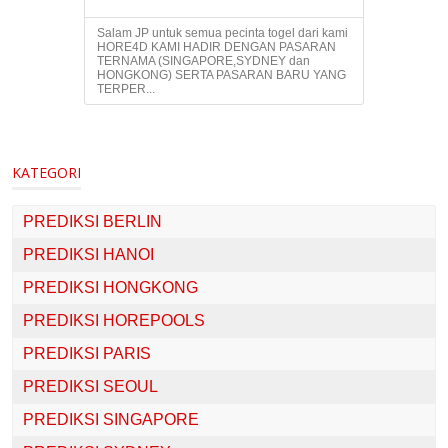
Salam JP untuk semua pecinta togel dari kami
HORE4D KAMI HADIR DENGAN PASARAN
TERNAMA (SINGAPORE,SYDNEY dan
HONGKONG) SERTA PASARAN BARU YANG
TERPER...
KATEGORI
PREDIKSI BERLIN
PREDIKSI HANOI
PREDIKSI HONGKONG
PREDIKSI HOREPOOLS
PREDIKSI PARIS
PREDIKSI SEOUL
PREDIKSI SINGAPORE