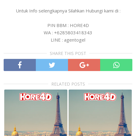
Untuk Info selengkapnya Silahkan Hubungi kami di :
PIN BBM : HORE4D
WA : +6285803418343
LINE : agentogel
SHARE THIS POST
RELATED POSTS