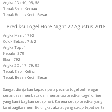
Angka 2D : 40, 05, 58
Tebak Shio : Kerbau
Tebak Besar/Kecil : Besar
Prediksi Togel Hore Night 22 Agustus 2018
Angka Main : 1792
Colok Bebas : 7 & 2
Angka Top : 1
Kepala : 379
Ekor : 792
Angka 2D : 17, 79, 92
Tebak Shio : Kelinci
Tebak Besar/Kecil : Besar
Sangat dianjurkan kepada para pecinta togel online agar
senantiasa membaca dan memantau prediksi togel online
yang kami bagikan setiap hari. Karena setiap prediksi yang
kami bagikan memiliki tingkat akurat yang cukup tepat serta