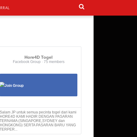
ERRAL
Hore4D Togel
Facebook Group · 75 members
Join Group
Salam JP untuk semua pecinta togel dari kami
HORE4D KAMI HADIR DENGAN PASARAN
TERNAMA (SINGAPORE,SYDNEY dan
HONGKONG) SERTA PASARAN BARU YANG
TERPER...