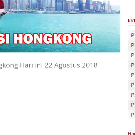
KA
P
P
P
gkong Hari ini 22 Agustus 2018
P
P
P
P
P
P
Ho