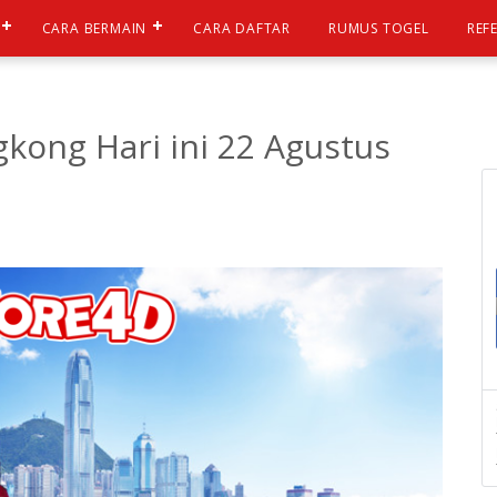
CARA BERMAIN
CARA DAFTAR
RUMUS TOGEL
REF
gkong Hari ini 22 Agustus