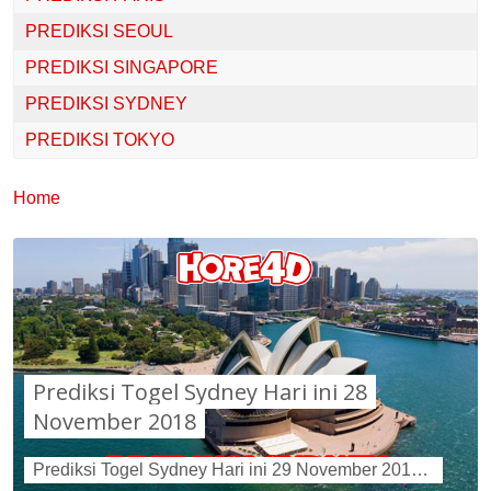
PREDIKSI SEOUL
PREDIKSI SINGAPORE
PREDIKSI SYDNEY
PREDIKSI TOKYO
Home
Prediksi Togel Sydney Hari ini 28
November 2018
Prediksi Togel Sydney Hari ini 29 November 2018 Angka Main : 0254 Colok Bebas : 2 & 4 Angka Top : 0 Kepala : 925 Ekor ...