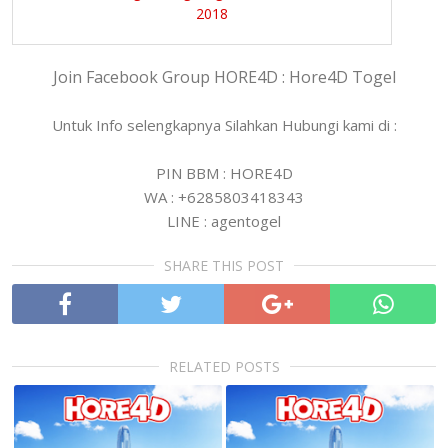
2018
Join Facebook Group HORE4D : Hore4D Togel
Untuk Info selengkapnya Silahkan Hubungi kami di :
PIN BBM : HORE4D
WA : +6285803418343
LINE : agentogel
SHARE THIS POST
RELATED POSTS