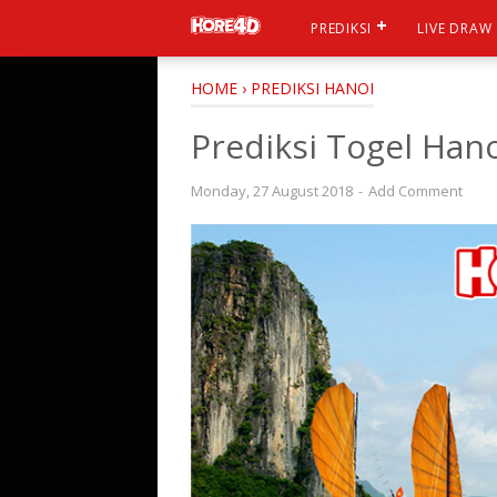
PREDIKSI
LIVE DRAW
HOME
›
PREDIKSI HANOI
Prediksi Togel Hano
Monday, 27 August 2018
Add Comment