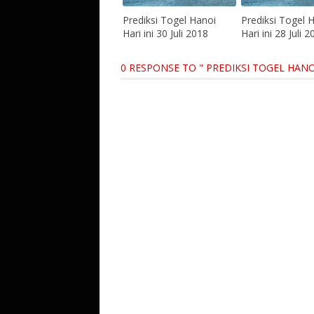
Prediksi Togel Hanoi
Prediksi Togel 
Hari ini 30 Juli 2018
Hari ini 28 Juli 
0 RESPONSE TO " PREDIKSI TOGEL HANOI