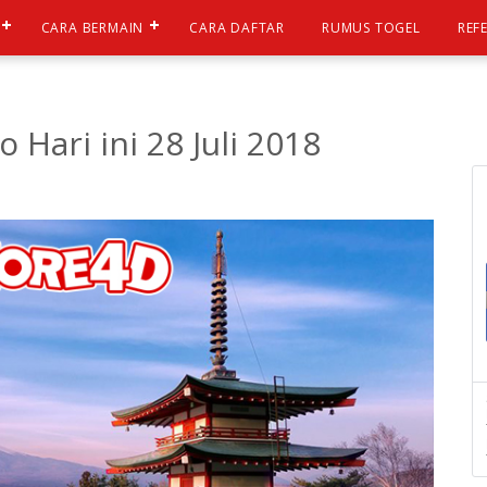
CARA BERMAIN
CARA DAFTAR
RUMUS TOGEL
REF
 Hari ini 28 Juli 2018