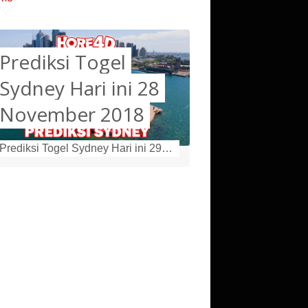
Prediksi Togel
Sydney Hari ini 28
November 2018
Prediksi Togel Sydney Hari ini 29 November 2018 Angka Main : 0254 Colok Bebas : 2 & 4 Angka Top : 0 Kepala : 925 Ekor ...