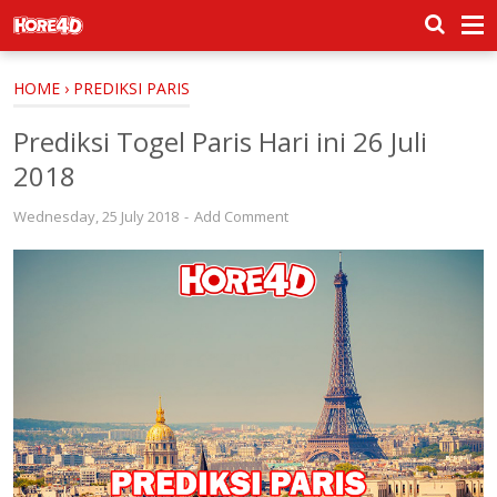
HOME
›
PREDIKSI PARIS
Prediksi Togel Paris Hari ini 26 Juli
2018
Wednesday, 25 July 2018
Add Comment