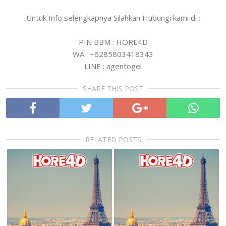
Untuk Info selengkapnya Silahkan Hubungi kami di :
PIN BBM : HORE4D
WA : +6285803418343
LINE : agentogel
SHARE THIS POST
RELATED POSTS