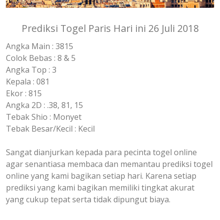
Prediksi Togel Paris Hari ini 26 Juli 2018
Angka Main : 3815
Colok Bebas : 8 & 5
Angka Top : 3
Kepala : 081
Ekor : 815
Angka 2D : .38, 81, 15
Tebak Shio : Monyet
Tebak Besar/Kecil : Kecil
Sangat dianjurkan kepada para pecinta togel online
agar senantiasa membaca dan memantau prediksi togel
online yang kami bagikan setiap hari. Karena setiap
prediksi yang kami bagikan memiliki tingkat akurat
yang cukup tepat serta tidak dipungut biaya.