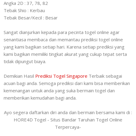
Angka 2D : 37, 78, 82
Tebak Shio : Kerbau
Tebak Besar/Kecil : Besar
Sangat dianjurkan kepada para pecinta togel online agar
senantiasa membaca dan memantau prediksi togel online
yang kami bagikan setiap hari. Karena setiap prediksi yang
kami bagikan memiliki tingkat akurat yang cukup tepat serta
tidak dipungut biaya.
Demikian Hasil
Prediksi Togel Singapore
Terbaik sebagai
acuan bagi anda. Semoga prediksi dari kami bisa memberikan
kemenangan untuk anda yang suka bermain togel dan
memberikan kemudahan bagi anda.
Ayo segera daftarkan diri anda dan bermain bersama kami di :
HORE4D Togel - Situs Bandar Taruhan Togel Online
Terpercaya-