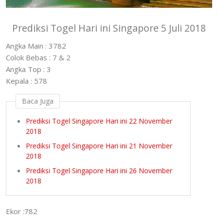
Prediksi Togel Hari ini Singapore 5 Juli 2018
Angka Main : 3782
Colok Bebas : 7 & 2
Angka Top : 3
Kepala : 578
Baca Juga
Prediksi Togel Singapore Hari ini 22 November
2018
Prediksi Togel Singapore Hari ini 21 November
2018
Prediksi Togel Singapore Hari ini 26 November
2018
Ekor :782