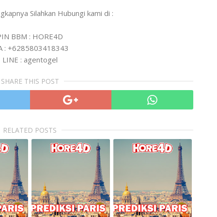
gkapnya Silahkan Hubungi kami di :
PIN BBM : HORE4D
 : +6285803418343
LINE : agentogel
SHARE THIS POST
RELATED POSTS