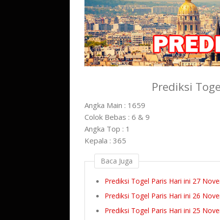
Prediksi Togel
Angka Main : 1659
Colok Bebas : 6 & 9
Angka Top : 1
Kepala : 365
Baca Juga
Prediksi Togel Paris Hari ini 27 No
Prediksi Togel Paris Hari ini 26 No
Prediksi Togel Paris Hari ini 25 No