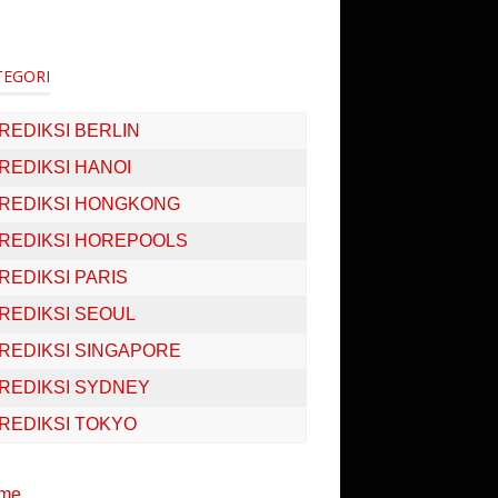
TEGORI
REDIKSI BERLIN
REDIKSI HANOI
REDIKSI HONGKONG
REDIKSI HOREPOOLS
REDIKSI PARIS
REDIKSI SEOUL
REDIKSI SINGAPORE
REDIKSI SYDNEY
REDIKSI TOKYO
me