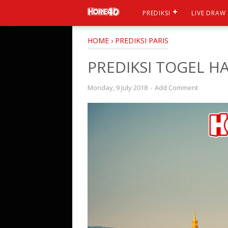
PREDIKSI
LIVE DRAW
HOME
›
PREDIKSI PARIS
PREDIKSI TOGEL HAR
Monday, 9 July 2018
Add Comment