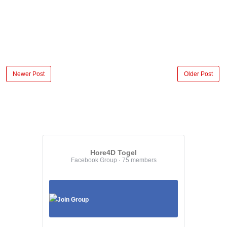
Newer Post
Older Post
Hore4D Togel
Facebook Group · 75 members
Join Group