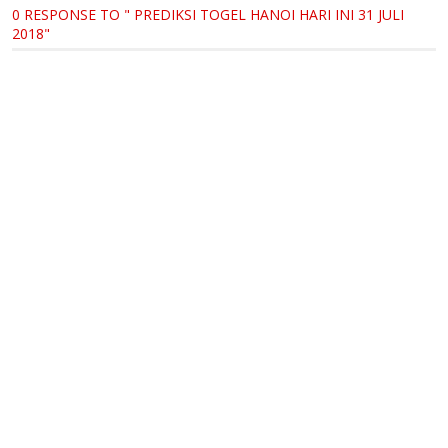
0 RESPONSE TO " PREDIKSI TOGEL HANOI HARI INI 31 JULI
2018"