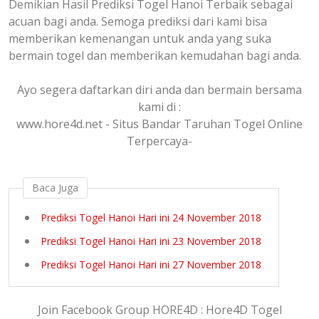
Demikian Hasil Prediksi Togel Hanoi Terbaik sebagai
acuan bagi anda. Semoga prediksi dari kami bisa
memberikan kemenangan untuk anda yang suka
bermain togel dan memberikan kemudahan bagi anda.
Ayo segera daftarkan diri anda dan bermain bersama
kami di :
www.hore4d.net - Situs Bandar Taruhan Togel Online
Terpercaya-
Baca Juga
Prediksi Togel Hanoi Hari ini 24 November 2018
Prediksi Togel Hanoi Hari ini 23 November 2018
Prediksi Togel Hanoi Hari ini 27 November 2018
Join Facebook Group HORE4D : Hore4D Togel