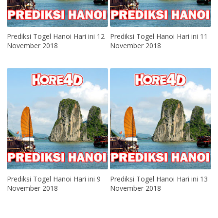
Prediksi Togel Hanoi Hari ini 12
Prediksi Togel Hanoi Hari ini 11
November 2018
November 2018
Prediksi Togel Hanoi Hari ini 9
Prediksi Togel Hanoi Hari ini 13
November 2018
November 2018