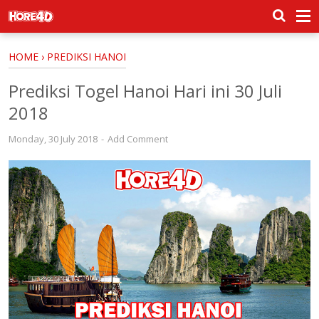
HOME
›
PREDIKSI HANOI
Prediksi Togel Hanoi Hari ini 30 Juli
2018
Monday, 30 July 2018
Add Comment