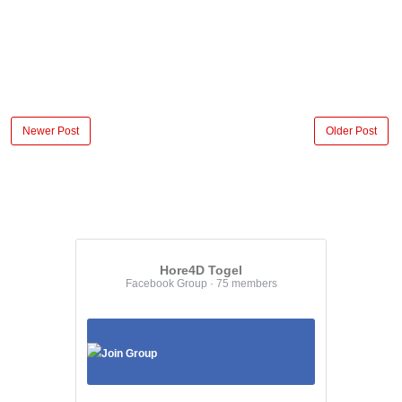
Newer Post
Older Post
Hore4D Togel
Facebook Group · 75 members
Join Group