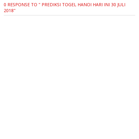
0 RESPONSE TO " PREDIKSI TOGEL HANOI HARI INI 30 JULI
2018"