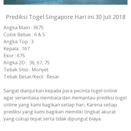
Prediksi Togel Singapore Hari ini 30 Juli 2018
Angka Main : 3675
Colok Bebas : 6 & 5
Angka Top : 3
Kepala : 167
Ekor : 675
Angka 2D : 36, 67, 75
Tebak Shio : Monyet
Tebak Besar/Kecil : Besar
Sangat dianjurkan kepada para pecinta togel online
agar senantiasa membaca dan memantau prediksi togel
online yang kami bagikan setiap hari. Karena setiap
prediksi yang kami bagikan memiliki tingkat akurat
yang cukup tepat serta tidak dipungut biaya.