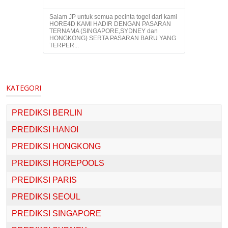
Salam JP untuk semua pecinta togel dari kami
HORE4D KAMI HADIR DENGAN PASARAN
TERNAMA (SINGAPORE,SYDNEY dan
HONGKONG) SERTA PASARAN BARU YANG
TERPER...
KATEGORI
PREDIKSI BERLIN
PREDIKSI HANOI
PREDIKSI HONGKONG
PREDIKSI HOREPOOLS
PREDIKSI PARIS
PREDIKSI SEOUL
PREDIKSI SINGAPORE