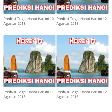
Prediksi Togel Hanoi Hari ini 10
Prediksi Togel Hanoi Hari ini 12
Agustus 2018
Agustus 2018
Prediksi Togel Hanoi Hari ini 11
Prediksi Togel Hanoi Hari ini 12
Agustus 2018
Agustus 2018