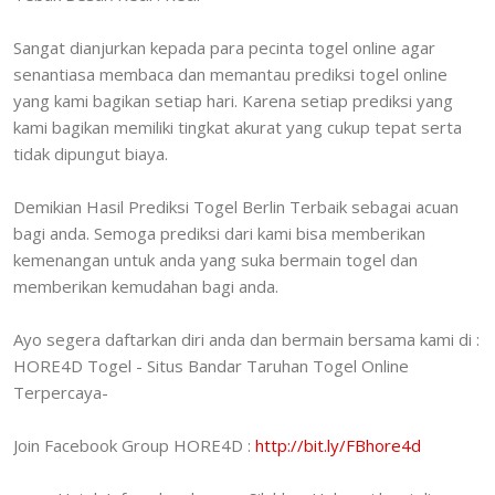
Sangat dianjurkan kepada para pecinta togel online agar
senantiasa membaca dan memantau prediksi togel online
yang kami bagikan setiap hari. Karena setiap prediksi yang
kami bagikan memiliki tingkat akurat yang cukup tepat serta
tidak dipungut biaya.
Demikian Hasil Prediksi Togel Berlin Terbaik sebagai acuan
bagi anda. Semoga prediksi dari kami bisa memberikan
kemenangan untuk anda yang suka bermain togel dan
memberikan kemudahan bagi anda.
Ayo segera daftarkan diri anda dan bermain bersama kami di :
HORE4D Togel - Situs Bandar Taruhan Togel Online
Terpercaya-
Join Facebook Group HORE4D :
http://bit.ly/FBhore4d