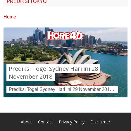
PREDIKSI TOKYO
Home
Prediksi Togel Sydney Hari ini 28
November 2018
Prediksi Togel Sydney Hari ini 29 November 2018 Angka Main : 0254 Colok Bebas : 2 & 4 Angka Top : 0 Kepala : 925 Ekor ...
About
Contact
Privacy Policy
Disclaimer