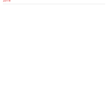
2018"