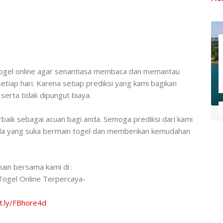
 togel online agar senantiasa membaca dan memantau
setiap hari. Karena setiap prediksi yang kami bagikan
 serta tidak dipungut biaya.
baik sebagai acuan bagi anda. Semoga prediksi dari kami
a yang suka bermain togel dan memberikan kemudahan
ain bersama kami di :
Togel Online Terpercaya-
it.ly/FBhore4d