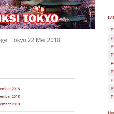
KA
P
ogel Tokyo 22 Mei 2018
P
P
P
P
P
P
ovember 2018
P
ovember 2018
P
ovember 2018
Ho