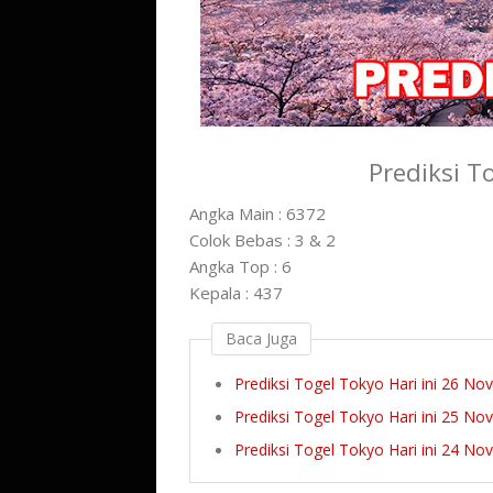
Prediksi T
Angka Main : 6372
Colok Bebas : 3 & 2
Angka Top : 6
Kepala : 437
Baca Juga
Prediksi Togel Tokyo Hari ini 26 N
Prediksi Togel Tokyo Hari ini 25 N
Prediksi Togel Tokyo Hari ini 24 N