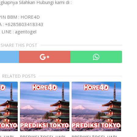
gkapnya Silahkan Hubungi kami di :
PIN BBM : HORE4D
 : +6285803418343
LINE : agentogel
SHARE THIS POST
RELATED POSTS