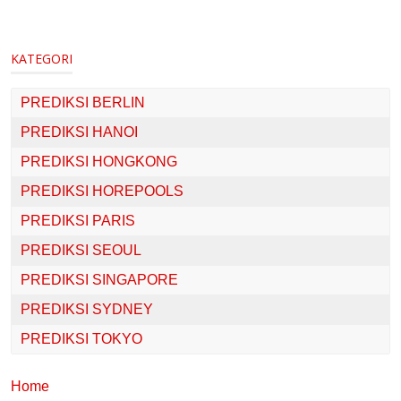
KATEGORI
PREDIKSI BERLIN
PREDIKSI HANOI
PREDIKSI HONGKONG
PREDIKSI HOREPOOLS
PREDIKSI PARIS
PREDIKSI SEOUL
PREDIKSI SINGAPORE
PREDIKSI SYDNEY
PREDIKSI TOKYO
Home