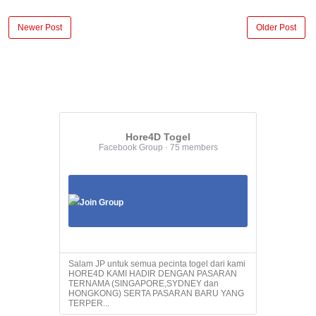
Newer Post
Older Post
Hore4D Togel
Facebook Group · 75 members
Join Group
Salam JP untuk semua pecinta togel dari kami
HORE4D KAMI HADIR DENGAN PASARAN
TERNAMA (SINGAPORE,SYDNEY dan
HONGKONG) SERTA PASARAN BARU YANG
TERPER...