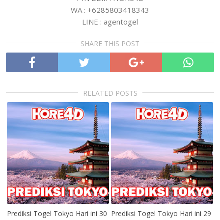
WA : +6285803418343
LINE : agentogel
SHARE THIS POST
RELATED POSTS
Prediksi Togel Tokyo Hari ini 30
Prediksi Togel Tokyo Hari ini 29