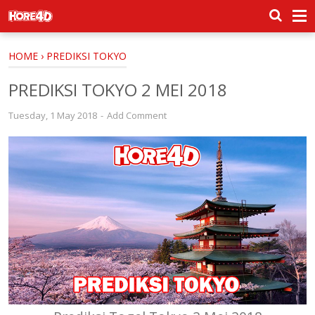
HOME
›
PREDIKSI TOKYO
PREDIKSI TOKYO 2 MEI 2018
Tuesday, 1 May 2018
Add Comment