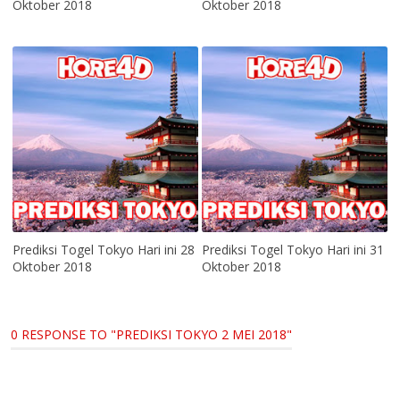
Oktober 2018
Oktober 2018
Prediksi Togel Tokyo Hari ini 28
Prediksi Togel Tokyo Hari ini 31
Oktober 2018
Oktober 2018
0 RESPONSE TO "PREDIKSI TOKYO 2 MEI 2018"