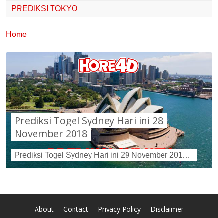
PREDIKSI TOKYO
Home
Prediksi Togel Sydney Hari ini 28
November 2018
Prediksi Togel Sydney Hari ini 29 November 2018 Angka Main : 0254 Colok Bebas : 2 & 4 Angka Top : 0 Kepala : 925 Ekor ...
About
Contact
Privacy Policy
Disclaimer