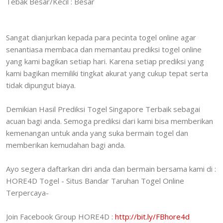
Tebak Besar/Kecil : Besar
Sangat dianjurkan kepada para pecinta togel online agar
senantiasa membaca dan memantau prediksi togel online
yang kami bagikan setiap hari. Karena setiap prediksi yang
kami bagikan memiliki tingkat akurat yang cukup tepat serta
tidak dipungut biaya.
Demikian Hasil Prediksi Togel Singapore Terbaik sebagai
acuan bagi anda. Semoga prediksi dari kami bisa memberikan
kemenangan untuk anda yang suka bermain togel dan
memberikan kemudahan bagi anda.
Ayo segera daftarkan diri anda dan bermain bersama kami di :
HORE4D Togel - Situs Bandar Taruhan Togel Online
Terpercaya-
Join Facebook Group HORE4D :
http://bit.ly/FBhore4d