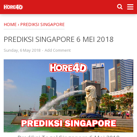
HOME
›
PREDIKSI SINGAPORE
PREDIKSI SINGAPORE 6 MEI 2018
Sunday, 6 May 2018
Add Comment