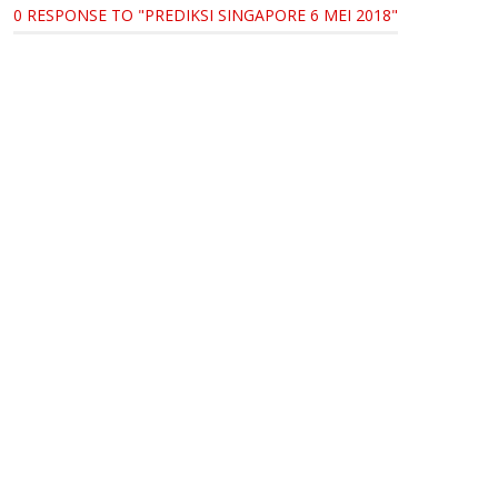
0 RESPONSE TO "PREDIKSI SINGAPORE 6 MEI 2018"