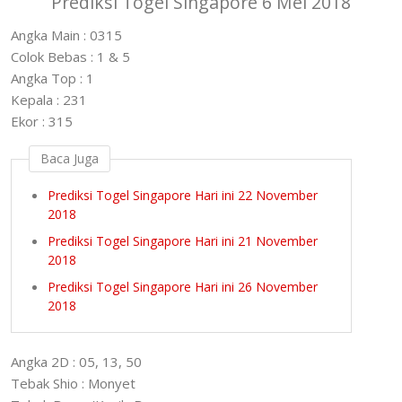
Prediksi Togel Singapore 6 Mei 2018
Angka Main : 0315
Colok Bebas : 1 & 5
Angka Top : 1
Kepala : 231
Ekor : 315
Baca Juga
Prediksi Togel Singapore Hari ini 22 November
2018
Prediksi Togel Singapore Hari ini 21 November
2018
Prediksi Togel Singapore Hari ini 26 November
2018
Angka 2D : 05, 13, 50
Tebak Shio : Monyet