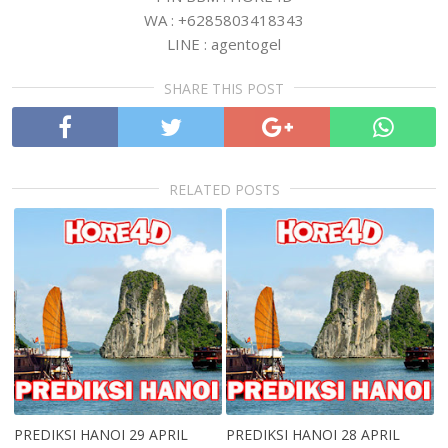
WA : +6285803418343
LINE : agentogel
SHARE THIS POST
RELATED POSTS
PREDIKSI HANOI 29 APRIL
PREDIKSI HANOI 28 APRIL