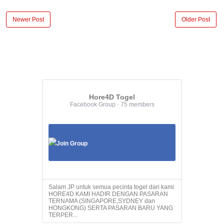
Newer Post
Older Post
Hore4D Togel
Facebook Group · 75 members
Join Group
Salam JP untuk semua pecinta togel dari kami
HORE4D KAMI HADIR DENGAN PASARAN
TERNAMA (SINGAPORE,SYDNEY dan
HONGKONG) SERTA PASARAN BARU YANG
TERPER...