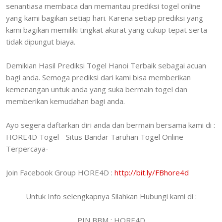
senantiasa membaca dan memantau prediksi togel online
yang kami bagikan setiap hari. Karena setiap prediksi yang
kami bagikan memiliki tingkat akurat yang cukup tepat serta
tidak dipungut biaya.
Demikian Hasil Prediksi Togel Hanoi Terbaik sebagai acuan
bagi anda. Semoga prediksi dari kami bisa memberikan
kemenangan untuk anda yang suka bermain togel dan
memberikan kemudahan bagi anda.
Ayo segera daftarkan diri anda dan bermain bersama kami di :
HORE4D Togel - Situs Bandar Taruhan Togel Online
Terpercaya-
Join Facebook Group HORE4D :
http://bit.ly/FBhore4d
Untuk Info selengkapnya Silahkan Hubungi kami di :
PIN BBM : HORE4D