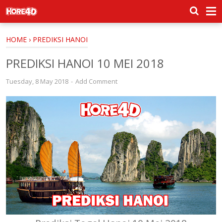
HOME
›
PREDIKSI HANOI
PREDIKSI HANOI 10 MEI 2018
Tuesday, 8 May 2018
Add Comment