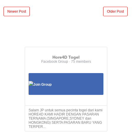
Newer Post
Older Post
Hore4D Togel
Facebook Group · 75 members
Join Group
Salam JP untuk semua pecinta togel dari kami
HORE4D KAMI HADIR DENGAN PASARAN
TERNAMA (SINGAPORE,SYDNEY dan
HONGKONG) SERTA PASARAN BARU YANG
TERPER...