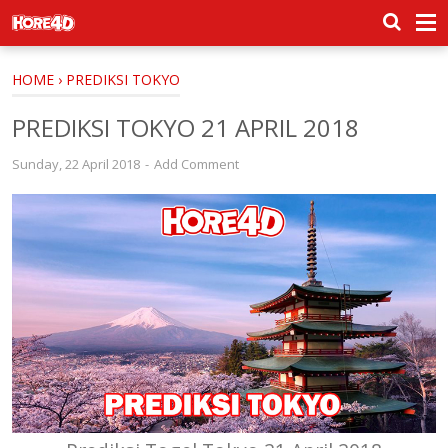
HOME
›
PREDIKSI TOKYO
PREDIKSI TOKYO 21 APRIL 2018
Sunday, 22 April 2018
Add Comment