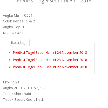
Prediksi Togel Seoul 14 April 2018
Angka Main : 0521
Colok Bebas : 5 & 2
Angka Top : 0
Kepala : 024
Baca Juga
Prediksi Togel Seoul Hari ini 24 November 2018
Prediksi Togel Seoul Hari ini 23 November 2018
Prediksi Togel Seoul Hari ini 27 November 2018
Ekor : 521
Angka 2D : 02, 10, 52, 12
Tebak Shio : Babi
Tebak Besar/Kecil : Kecil