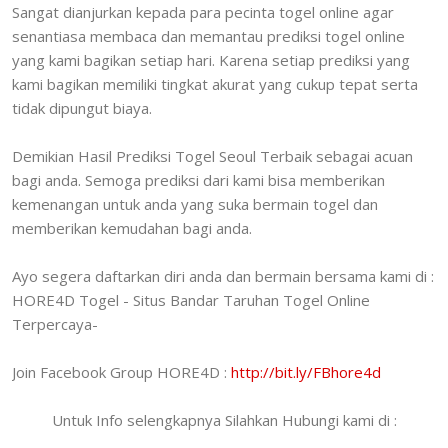
Sangat dianjurkan kepada para pecinta togel online agar
senantiasa membaca dan memantau prediksi togel online
yang kami bagikan setiap hari. Karena setiap prediksi yang
kami bagikan memiliki tingkat akurat yang cukup tepat serta
tidak dipungut biaya.
Demikian Hasil Prediksi Togel Seoul Terbaik sebagai acuan
bagi anda. Semoga prediksi dari kami bisa memberikan
kemenangan untuk anda yang suka bermain togel dan
memberikan kemudahan bagi anda.
Ayo segera daftarkan diri anda dan bermain bersama kami di :
HORE4D Togel - Situs Bandar Taruhan Togel Online
Terpercaya-
Join Facebook Group HORE4D :
http://bit.ly/FBhore4d
Untuk Info selengkapnya Silahkan Hubungi kami di :