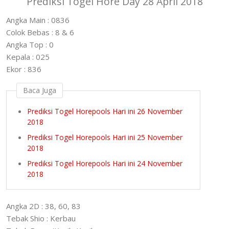
Prediksi Togel Hore Day 28 April 2018
Angka Main : 0836
Colok Bebas : 8 & 6
Angka Top : 0
Kepala : 025
Ekor : 836
Baca Juga
Prediksi Togel Horepools Hari ini 26 November
2018
Prediksi Togel Horepools Hari ini 25 November
2018
Prediksi Togel Horepools Hari ini 24 November
2018
Angka 2D : 38, 60, 83
Tebak Shio : Kerbau