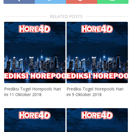
RELATED POSTS
Prediksi Togel Horepools Hari
Prediksi Togel Horepools Hari
ini 11 Oktober 2018
ini 9 Oktober 2018